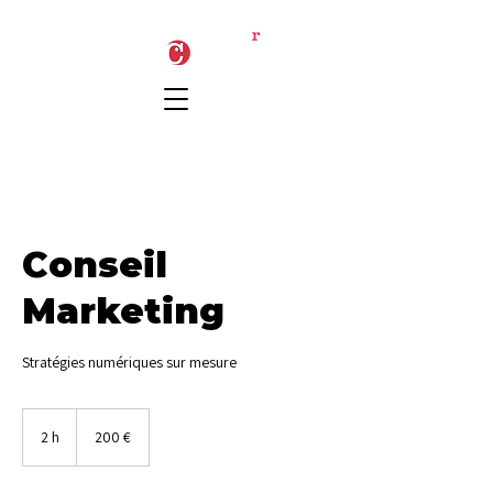
Conseil
Marketing
Stratégies numériques sur mesure
200
euros
2 h
2
200 €
h