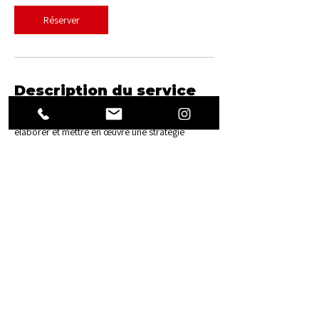
Réserver
Description du service
Obtenez des conseils personnalisés pour
élaborer et mettre en œuvre une stratégie
marketing efficace. Nous analysons votre
marché et proposons des solutions adaptées
pour maximiser l'impact de vos campagnes.
AGENCE DE COMMUNICATION FREELANCE •
DESIGN GRAPHIQUE
CLERMONT-FERRAND (63)
©2025 Sandra GRAVOIN (directeur artistique et graphiste freelance)
TOUS DROITS RÉSERVÉS •
CONDITIONS GÉNÉRALES
•
MENTIONS LÉGALES
•
POLITIQUE DE CONFIDENTIALITÉ