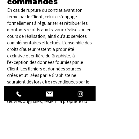
commandes
En cas de rupture du contrat avant son
terme par le Client, celui-ci s’engage
formellement à régulariser et rétribuer les
montants relatifs aux travaux réalisés ou en
cours de réalisation, ainsi qu’aux services
complémentaires effectués. L’ensemble des
droits d’auteur restent la propriété
exclusive et entière du Graphiste, à
l’exception des données fournies par le
Client. Les fichiers et données sources
crées et utilisées par le Graphiste ne
sauraient dès lors être revendiquées par le
Client sans une contribution financière. Les
maquettes, et plus largement, toutes les
œuvres originales, restent la propriété du
Graphiste, de même que les projets refusés.
L’acompte déjà versé restera acquis par le
Graphiste, constituant un dédommagement
pour le travail entrepris.