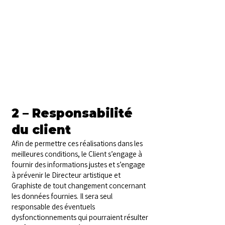
Le terme “Graphiste” désigne l’entreprise
individuelle Agence Caractère dont le siège
social est instalée au 9 rue Grégoire de
Tours, 63000 Clermont-Ferrand,
immatriculée à l’URSSAF de Clermont-
Ferrand (63) sous le numéro Siret :
52070750600033.
2 – Responsabilité
du client
Afin de permettre ces réalisations dans les
meilleures conditions, le Client s’engage à
fournir des informations justes et s’engage
à prévenir le Directeur artistique et
Graphiste de tout changement concernant
les données fournies. Il sera seul
responsable des éventuels
dysfonctionnements qui pourraient résulter