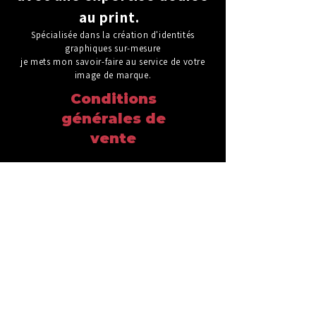
au print.
Spécialisée dans la création d'identités
graphiques sur-mesure
je mets mon savoir-faire au service de votre
image de marque.
Conditions
générales de
vente
1 – Parties du
contrat
Le terme “Client” désigne toute personne
morale ou physique, ayant requis les
services de Sandra GRAVOIN en qualité de
Directeur artistique et / ou Graphiste
indépendante.